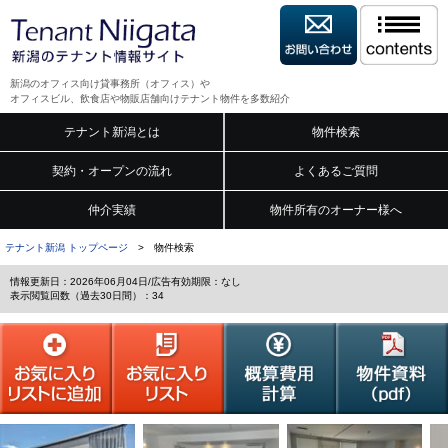
新潟のオフィス向け貸事務所（オフィス）や
オフィスビル、飲食店や物販店舗向けテナント物件を多数紹介
テナント新潟とは
物件検索
契約・オープンの流れ
よくあるご質問
仲介実績
物件所有のオーナー様へ
テナント新潟 トップページ
> 物件検索
情報更新日：2026年06月04日/広告有効期限：なし
表示閲覧回数（過去30日間）：34