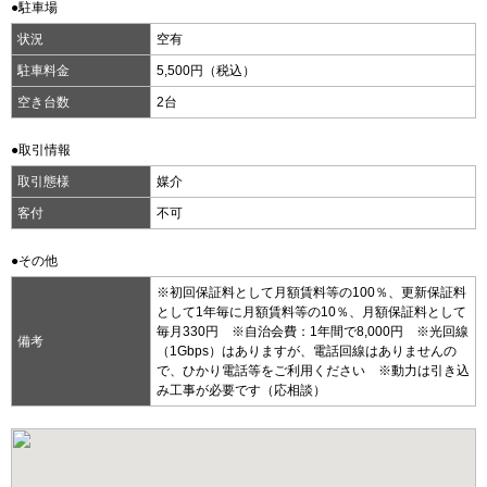
●駐車場
状況
空有
駐車料金
5,500円（税込）
空き台数
2台
●取引情報
取引態様
媒介
客付
不可
●その他
※初回保証料として月額賃料等の100％、更新保証料
として1年毎に月額賃料等の10％、月額保証料として
毎月330円 ※自治会費：1年間で8,000円 ※光回線
備考
（1Gbps）はありますが、電話回線はありませんの
で、ひかり電話等をご利用ください ※動力は引き込
み工事が必要です（応相談）