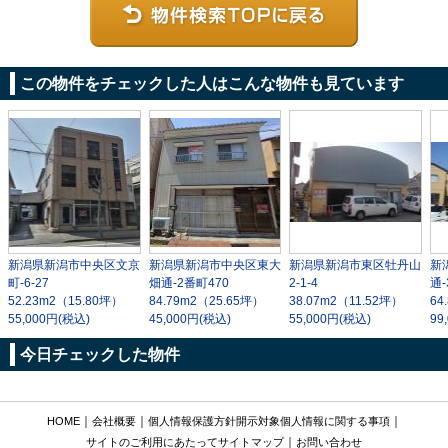
この物件をチェックした人はこんな物件も見ています
新潟県新潟市中央区文京
新潟県新潟市中央区東大
新潟県新潟市東区牡丹山
新
町-6-27
畑通-2番町470
2-1-4
通-
52.23m
2
（15.80坪）
84.79m
2
（25.65坪）
38.07m
2
（11.52坪）
64
55,000円(税込)
45,000円(税込)
55,000円(税込)
99
今日チェックした物件
｜
｜
｜
HOME
会社概要
個人情報保護方針
開示対象個人情報に関する事項
｜
サイトのご利用にあたって
サイトマップ
お問い合わせ