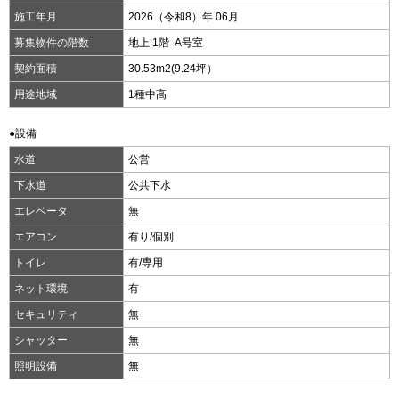
施工年月
2026（令和8）年 06月
募集物件の階数
地上 1階 A号室
契約面積
30.53m
2
(9.24坪）
用途地域
1種中高
●設備
水道
公営
下水道
公共下水
エレベータ
無
エアコン
有り/個別
トイレ
有/専用
ネット環境
有
セキュリティ
無
シャッター
無
照明設備
無