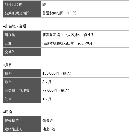
引越し時期
即
契約形態と期間
普通契約期間：3年間
●所在地・交通
所在地
新潟県新潟市中央区姥ケ山6-4-7
交通1
信越本線越後石山駅 徒歩20分
交通2
-
●賃料
賃料
130,000円（税込）
敷金
3ヶ月
共益費・管理費
>7,000円（税込）
礼金
1ヶ月
●建物
建物構造
鉄骨造
建物階建て
地上3階