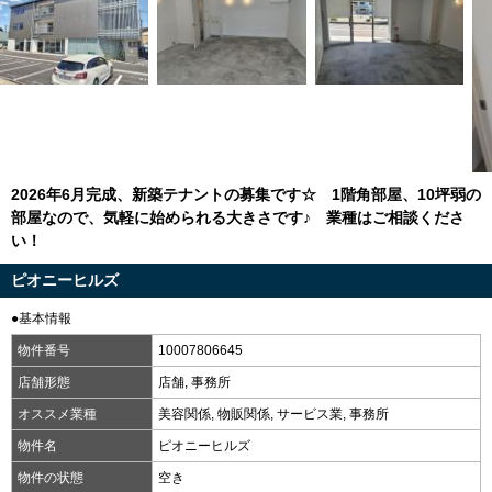
2026年6月完成、新築テナントの募集です☆ 1階角部屋、10坪弱の
部屋なので、気軽に始められる大きさです♪ 業種はご相談くださ
い！
ピオニーヒルズ
●基本情報
物件番号
10007806645
店舗形態
店舗, 事務所
オススメ業種
美容関係, 物販関係, サービス業, 事務所
物件名
ピオニーヒルズ
物件の状態
空き