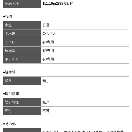
契約面積
111.19m
2
(33.63坪）
●設備
水道
公営
下水道
公共下水
トイレ
有/専用
給湯室
有/専用
キッチン
有/専用
●駐車場
状況
無し
●取引情報
取引態様
媒介
客付
不可
●その他