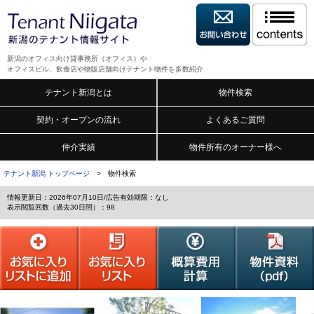
新潟のオフィス向け貸事務所（オフィス）や
オフィスビル、飲食店や物販店舗向けテナント物件を多数紹介
テナント新潟とは
物件検索
契約・オープンの流れ
よくあるご質問
仲介実績
物件所有のオーナー様へ
テナント新潟 トップページ
> 物件検索
情報更新日：2026年07月10日/広告有効期限：なし
表示閲覧回数（過去30日間）：98