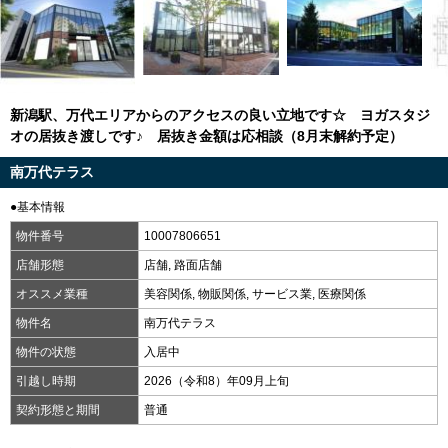
新潟駅、万代エリアからのアクセスの良い立地です☆ ヨガスタジ
オの居抜き渡しです♪ 居抜き金額は応相談（8月末解約予定）
南万代テラス
●基本情報
物件番号
10007806651
店舗形態
店舗, 路面店舗
オススメ業種
美容関係, 物販関係, サービス業, 医療関係
物件名
南万代テラス
物件の状態
入居中
引越し時期
2026（令和8）年09月上旬
契約形態と期間
普通