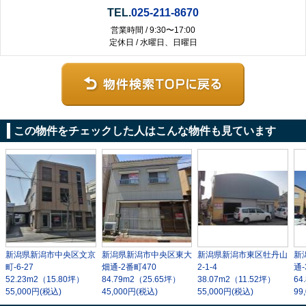
TEL.
025-211-8670
営業時間 / 9:30〜17:00
定休日 / 水曜日、日曜日
この物件をチェックした人はこんな物件も見ています
新潟県新潟市中央区文京
新潟県新潟市中央区東大
新潟県新潟市東区牡丹山
新
町-6-27
畑通-2番町470
2-1-4
通-
52.23m
2
（15.80坪）
84.79m
2
（25.65坪）
38.07m
2
（11.52坪）
64
55,000円(税込)
45,000円(税込)
55,000円(税込)
99