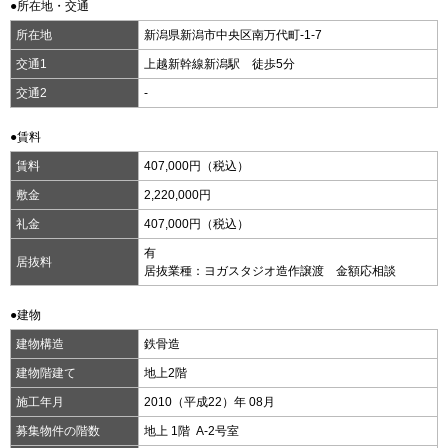
●所在地・交通
所在地
新潟県新潟市中央区南万代町-1-7
交通1
上越新幹線新潟駅 徒歩5分
交通2
-
●賃料
賃料
407,000円（税込）
敷金
2,220,000円
礼金
407,000円（税込）
有
居抜料
居抜業種：ヨガスタジオ造作譲渡 金額応相談
●建物
建物構造
鉄骨造
建物階建て
地上2階
施工年月
2010（平成22）年 08月
募集物件の階数
地上 1階 A-2号室