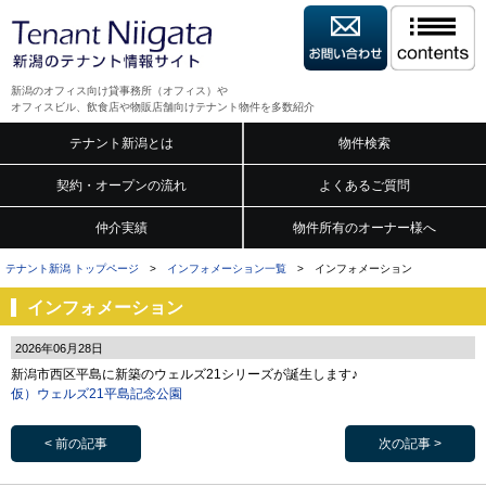
新潟のオフィス向け貸事務所（オフィス）や
オフィスビル、飲食店や物販店舗向けテナント物件を多数紹介
テナント新潟とは
物件検索
契約・オープンの流れ
よくあるご質問
仲介実績
物件所有のオーナー様へ
テナント新潟 トップページ
>
インフォメーション一覧
> インフォメーション
インフォメーション
2026年06月28日
新潟市西区平島に新築のウェルズ21シリーズが誕生します♪
仮）ウェルズ21平島記念公園
< 前の記事
次の記事 >