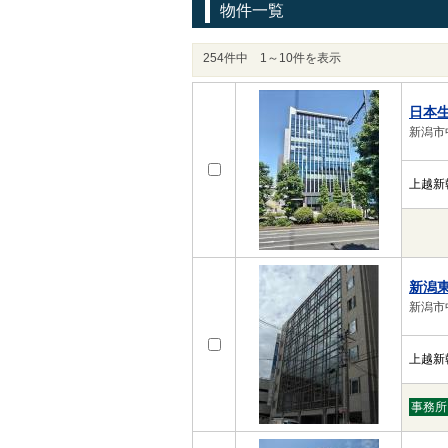
物件一覧
254件中
1～10件を表示
日本
新潟市中
上越新
新潟
新潟市中
上越新
事務所