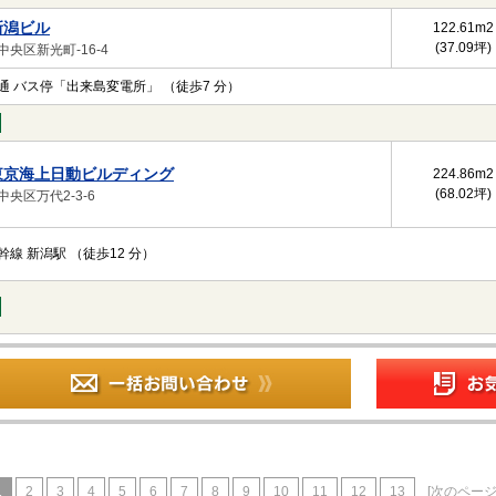
新潟ビル
122.61m
2
(37.09坪)
中央区新光町-16-4
通 バス停「出来島変電所」 （徒歩7 分）
東京海上日動ビルディング
224.86m
2
(68.02坪)
央区万代2-3-6
幹線 新潟駅 （徒歩12 分）
1
2
3
4
5
6
7
8
9
10
11
12
13
[次のページ