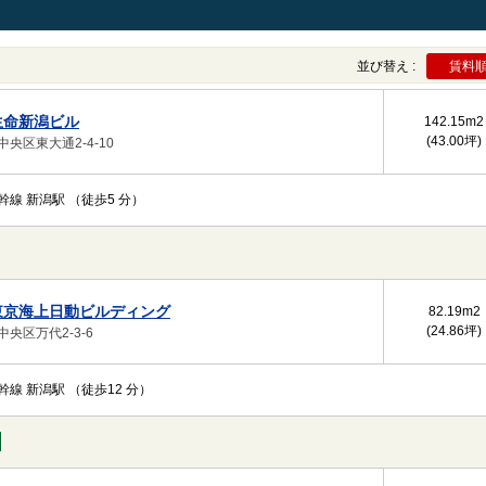
並び替え :
賃料
生命新潟ビル
142.15m
2
(43.00坪)
央区東大通2-4-10
幹線 新潟駅 （徒歩5 分）
東京海上日動ビルディング
82.19m
2
(24.86坪)
央区万代2-3-6
幹線 新潟駅 （徒歩12 分）